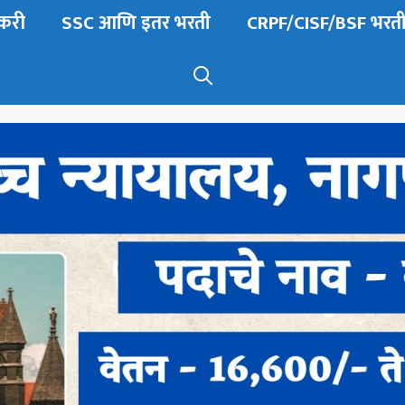
करी
SSC आणि इतर भरती
CRPF/CISF/BSF भरत