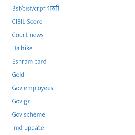
Bsf/cisf/crpf भरती
CIBIL Score
Court news
Da hike
Eshram card
Gold
Gov employees
Gov gr
Gov scheme
Imd update