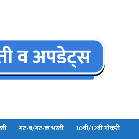
रती
गट-ब/गट-क भरती
10वी/12वी नोकरी