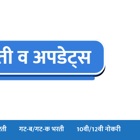
रती
गट-ब/गट-क भरती
10वी/12वी नोकरी