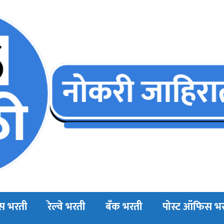
स भरती
रेल्वे भरती
बँक भरती
पोस्ट ऑफिस भ