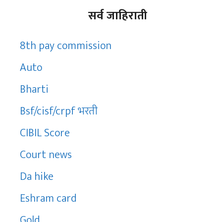
सर्व जाहिराती
8th pay commission
Auto
Bharti
Bsf/cisf/crpf भरती
CIBIL Score
Court news
Da hike
Eshram card
Gold