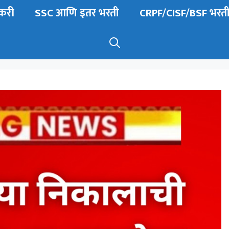
करी
SSC आणि इतर भरती
CRPF/CISF/BSF भरत