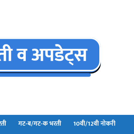
रती
गट-ब/गट-क भरती
10वी/12वी नोकरी