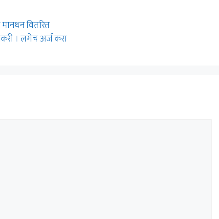
चे मानधन वितरित
करी । लगेच अर्ज करा