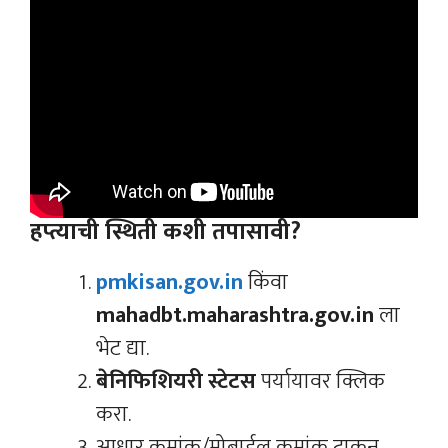
हप्त्याची स्थिती कशी तपासावी?
pmkisan.gov.in
किंवा
mahadbt.maharashtra.gov.in
ला
भेट द्या.
बेनिफिशियरी स्टेटस
पर्यायावर क्लिक
करा.
आधार क्रमांक/मोबाईल क्रमांक टाकून