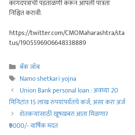
कागदपत्रांची पडताळणी करून आपली पात्रता
निश्चित करावी.
https://twitter.com/CMOMaharashtra/sta
tus/1905596906648338889
Categories
बँक जॉब
Tags
Namo shetkari yojna
Union Bank personal loan : अवघ्या 20
मिनिटांत 15 लाख रुपयांपर्यंतचे कर्ज, असा करा अर्ज
शेतकऱ्यांसाठी खूषखबर! आता मिळणार
₹9000/- वार्षिक मदत