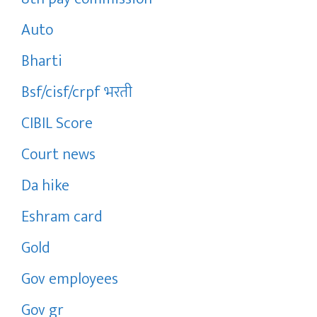
Auto
Bharti
Bsf/cisf/crpf भरती
CIBIL Score
Court news
Da hike
Eshram card
Gold
Gov employees
Gov gr