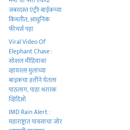
नॅनो ची परत एकदा
जबरदस्त एंट्री! बाईकच्या
किमतीत; आधुनिक
फीचर्स पहा
Viral Video Of
Elephant Chase :
सोशल मीडियावर
व्हायरल! मुलांच्या
बाइकचा हत्तीने घेतला
पाठलाग, पाहा थरारक
व्हिडिओ
IMD Rain Alert :
महाराष्ट्रात पावसाचा जोर